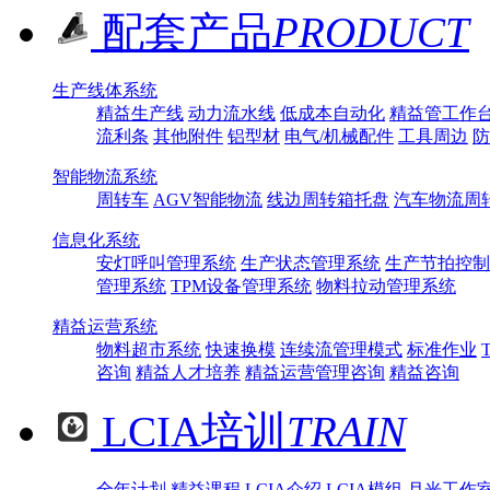
配套产品
PRODUCT
生产线体系统
精益生产线
动力流水线
低成本自动化
精益管工作
流利条
其他附件
铝型材
电气/机械配件
工具周边
防
智能物流系统
周转车
AGV智能物流
线边周转箱托盘
汽车物流周
信息化系统
安灯呼叫管理系统
生产状态管理系统
生产节拍控制
管理系统
TPM设备管理系统
物料拉动管理系统
精益运营系统
物料超市系统
快速换模
连续流管理模式
标准作业
咨询
精益人才培养
精益运营管理咨询
精益咨询
LCIA培训
TRAIN
全年计划
精益课程
LCIA介绍
LCIA模组
月光工作