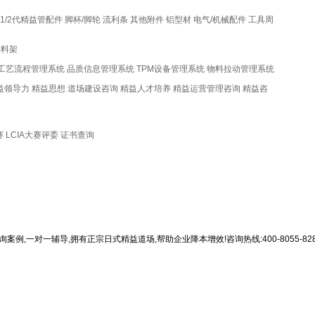
1/2代精益管配件
脚杯/脚轮
流利条
其他附件
铝型材
电气/机械配件
工具周
物料架
工艺流程管理系统
品质信息管理系统
TPM设备管理系统
物料拉动管理系统
益领导力
精益思想
道场建设咨询
精益人才培养
精益运营管理咨询
精益咨
赛
LCIA大赛评委
证书查询
,一对一辅导,拥有正宗日式精益道场,帮助企业降本增效!咨询热线:400-8055-828