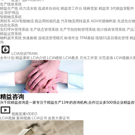
配套产品
PRODUCT
生产线体系统
精益生产线
动力流水线
低成本自动化
精益管工作台
线棒货架
精益管
3代精益管配件
边
防护用品
智能物流系统
周转车
AGV智能物流
线边周转箱托盘
汽车物流周转器具
AGV对接物料架
先进先出
信息化系统
安灯呼叫管理系统
生产状态管理系统
生产节拍控制管理系统
统计报表管理系统
产品
精益运营系统
物料超市系统
快速换模
连续流管理模式
标准作业
TPM基础
现场5S及目视化管理
精
询
LCIA培训
TRAIN
全年计划
精益课程
LCIA介绍
LCIA模组
LCIA教具
月光工作室
示范道场
LCIA视频大
精益咨询
兴千田精益咨询是一家专注于精益生产13年的咨询机构,合作过众多500强企业精益咨询案例
视频直播
VIDEO
LCIA视频
案例视频
LCIA证书
改善大赛证书