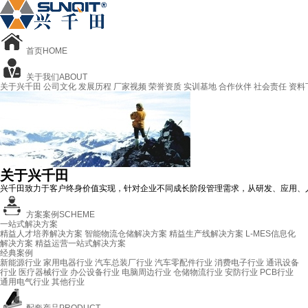
首页
HOME
关于我们
ABOUT
关于兴千田
公司文化
发展历程
厂家视频
荣誉资质
实训基地
合作伙伴
社会责任
资料
关于兴千田
兴千田致力于客户终身价值实现，针对企业不同成长阶段管理需求，从研发、应用、
方案案例
SCHEME
一站式解决方案
精益人才培养解决方案
智能物流仓储解决方案
精益生产线解决方案
L-MES信息化
解决方案
精益运营一站式解决方案
经典案例
新能源行业
家用电器行业
汽车总装厂行业
汽车零配件行业
消费电子行业
通讯设备
行业
医疗器械行业
办公设备行业
电脑周边行业
仓储物流行业
安防行业
PCB行业
通用电气行业
其他行业