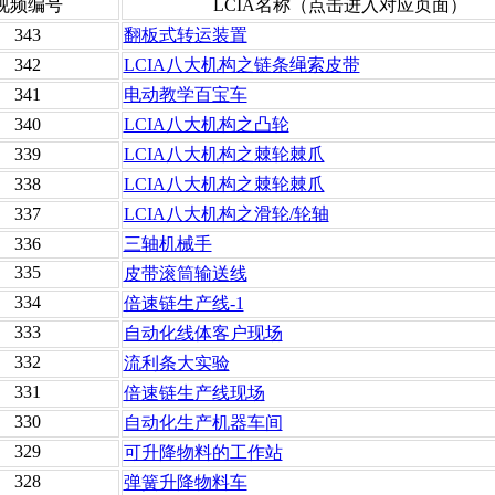
视频编号
LCIA名称（点击进入对应页面）
343
翻板式转运装置
342
LCIA八大机构之链条绳索皮带
341
电动教学百宝车
340
LCIA八大机构之凸轮
339
LCIA八大机构之棘轮棘爪
338
LCIA八大机构之棘轮棘爪
337
LCIA八大机构之滑轮/轮轴
336
三轴机械手
335
皮带滚筒输送线
334
倍速链生产线-1
333
自动化线体客户现场
332
流利条大实验
331
倍速链生产线现场
330
自动化生产机器车间
329
可升降物料的工作站
328
弹簧升降物料车