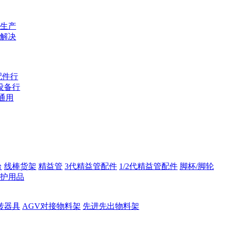
生产
解决
配件行
设备行
通用
台
线棒货架
精益管
3代精益管配件
1/2代精益管配件
脚杯/脚轮
护用品
转器具
AGV对接物料架
先进先出物料架