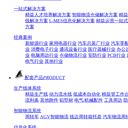
一站式解决方案
精益人才培养解决方案
智能物流仓储解决方案
精益
线解决方案
L-MES信息化解决方案
精益运营一站式
方案
经典案例
新能源行业
家用电器行业
汽车总装厂行业
汽车零
业
消费电子行业
通讯设备行业
医疗器械行业
办公
业
电脑周边行业
仓储物流行业
安防行业
PCB行业
电气行业
其他行业
配套产品
PRODUCT
生产线体系统
精益生产线
动力流水线
低成本自动化
精益管工作
流利条
其他附件
铝型材
电气/机械配件
工具周边
防
智能物流系统
周转车
AGV智能物流
线边周转箱托盘
汽车物流周
信息化系统