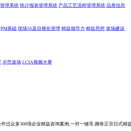
管理系统
统计报表管理系统
产品工艺流程管理系统
品质信息
TPM基础
现场5S及目视化管理
精益领导力
精益思想
道场建设
室
示范道场
LCIA视频大赛
众多500强企业精益咨询案例,一对一辅导,拥有正宗日式精益道场,帮助