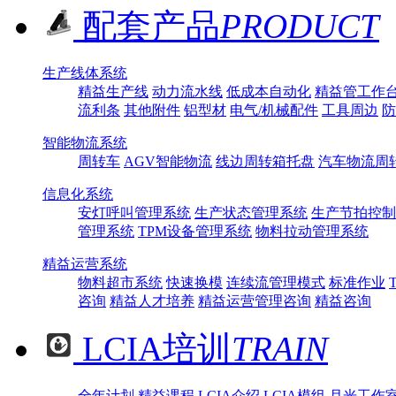
配套产品
PRODUCT
生产线体系统
精益生产线
动力流水线
低成本自动化
精益管工作
流利条
其他附件
铝型材
电气/机械配件
工具周边
防
智能物流系统
周转车
AGV智能物流
线边周转箱托盘
汽车物流周
信息化系统
安灯呼叫管理系统
生产状态管理系统
生产节拍控制
管理系统
TPM设备管理系统
物料拉动管理系统
精益运营系统
物料超市系统
快速换模
连续流管理模式
标准作业
咨询
精益人才培养
精益运营管理咨询
精益咨询
LCIA培训
TRAIN
全年计划
精益课程
LCIA介绍
LCIA模组
月光工作