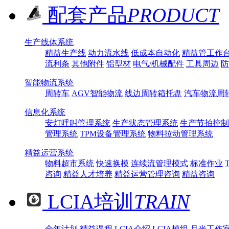
配套产品
PRODUCT
生产线体系统
精益生产线
动力流水线
低成本自动化
精益管工作
流利条
其他附件
铝型材
电气/机械配件
工具周边
防
智能物流系统
周转车
AGV智能物流
线边周转箱托盘
汽车物流周
信息化系统
安灯呼叫管理系统
生产状态管理系统
生产节拍控制
管理系统
TPM设备管理系统
物料拉动管理系统
精益运营系统
物料超市系统
快速换模
连续流管理模式
标准作业
咨询
精益人才培养
精益运营管理咨询
精益咨询
LCIA培训
TRAIN
全年计划
精益课程
LCIA介绍
LCIA模组
月光工作