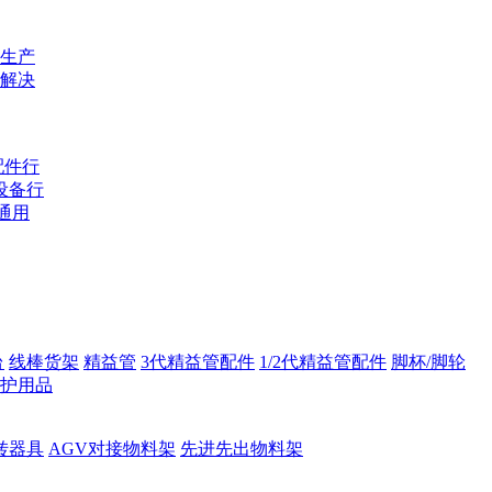
生产
解决
配件行
设备行
通用
台
线棒货架
精益管
3代精益管配件
1/2代精益管配件
脚杯/脚轮
护用品
转器具
AGV对接物料架
先进先出物料架