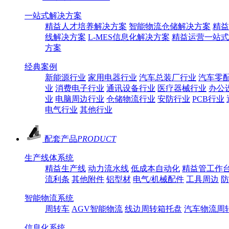
一站式解决方案
精益人才培养解决方案
智能物流仓储解决方案
精益
线解决方案
L-MES信息化解决方案
精益运营一站式
方案
经典案例
新能源行业
家用电器行业
汽车总装厂行业
汽车零
业
消费电子行业
通讯设备行业
医疗器械行业
办公
业
电脑周边行业
仓储物流行业
安防行业
PCB行业
电气行业
其他行业
配套产品
PRODUCT
生产线体系统
精益生产线
动力流水线
低成本自动化
精益管工作
流利条
其他附件
铝型材
电气/机械配件
工具周边
防
智能物流系统
周转车
AGV智能物流
线边周转箱托盘
汽车物流周
信息化系统