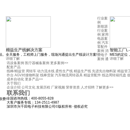
行业案
例
新能源
行业案
例
家用
电器案
例
汽车
零配件
精益生产线解决方案
智能工厂L
案例
消
法。
全天服务，工程师上门服务，现场沟通提出生产线设计方案!
MES的定
费电子
详细了解
详细了解
案例
通
讯设备案例
医疗器械备案例
更多案例>>
配套产品
线棒/精益管
周转车
动力流水线
柔性生产线
精益生产线
先进先出物料架
精益管
作台
AGV对接物料架
线棒货架
汽车物流周转器具
精益管配件
线边周转箱托盘
成本自动化
更多产品>>
关于我们
企业介绍
公司文化
发展历程
厂家视频
荣誉资质
人才招聘
了解更多>>
联系我们
全国咨询热线：400-8055-828
费!
大客户服务专线：134-2511-4987
深圳市兴千田电子科技有限公司©版权所有· 侵权必究