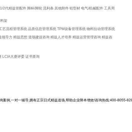
1/2代精益管配件
脚杯/脚轮
流利条
其他附件
铝型材
电气/机械配件
工具周
物料架
工艺流程管理系统
品质信息管理系统
TPM设备管理系统
物料拉动管理系统
益领导力
精益思想
道场建设咨询
精益人才培养
精益运营管理咨询
精益咨
赛
LCIA大赛评委
证书查询
,一对一辅导,拥有正宗日式精益道场,帮助企业降本增效!咨询热线:400-8055-828