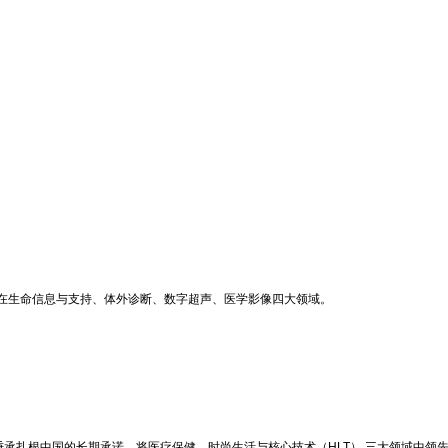
在生命信息与支持、体外诊断、数字超声、医学影像四大领域。
就秉承扎根中国的长期承诺，将医疗保健、时尚生活与核心技术（HLT） 三大领域中领