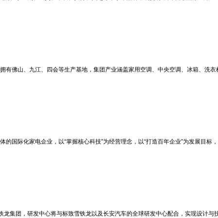
，拥有佛山、九江、四会等生产基地，集团产业涵盖家用空调、中央空调、冰箱、洗衣
一体的国际化家电企业，以“掌握核心科技”为经营理念，以“打造百年企业”为发展目
雪铁龙集团，研发中心将与标致雪铁龙以及长安汽车的全球研发中心配合，实现设计与