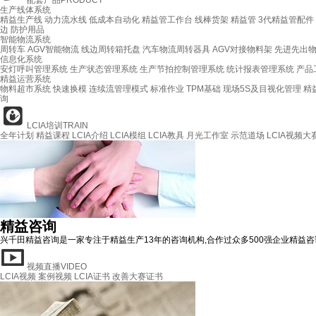
配套产品
PRODUCT
生产线体系统
精益生产线
动力流水线
低成本自动化
精益管工作台
线棒货架
精益管
3代精益管配件
边
防护用品
智能物流系统
周转车
AGV智能物流
线边周转箱托盘
汽车物流周转器具
AGV对接物料架
先进先出
信息化系统
安灯呼叫管理系统
生产状态管理系统
生产节拍控制管理系统
统计报表管理系统
产品
精益运营系统
物料超市系统
快速换模
连续流管理模式
标准作业
TPM基础
现场5S及目视化管理
精
询
LCIA培训
TRAIN
全年计划
精益课程
LCIA介绍
LCIA模组
LCIA教具
月光工作室
示范道场
LCIA视频大
精益咨询
兴千田精益咨询是一家专注于精益生产13年的咨询机构,合作过众多500强企业精益咨询案例
视频直播
VIDEO
LCIA视频
案例视频
LCIA证书
改善大赛证书