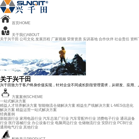
首页
HOME
关于我们
ABOUT
关于兴千田
公司文化
发展历程
厂家视频
荣誉资质
实训基地
合作伙伴
社会责任
资料
关于兴千田
兴千田致力于客户终身价值实现，针对企业不同成长阶段管理需求，从研发、应用、
方案案例
SCHEME
一站式解决方案
精益人才培养解决方案
智能物流仓储解决方案
精益生产线解决方案
L-MES信息化
解决方案
精益运营一站式解决方案
经典案例
新能源行业
家用电器行业
汽车总装厂行业
汽车零配件行业
消费电子行业
通讯设备
行业
医疗器械行业
办公设备行业
电脑周边行业
仓储物流行业
安防行业
PCB行业
通用电气行业
其他行业