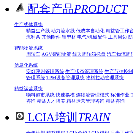
配套产品
PRODUCT
生产线体系统
精益生产线
动力流水线
低成本自动化
精益管工作
流利条
其他附件
铝型材
电气/机械配件
工具周边
防
智能物流系统
周转车
AGV智能物流
线边周转箱托盘
汽车物流周
信息化系统
安灯呼叫管理系统
生产状态管理系统
生产节拍控制
管理系统
TPM设备管理系统
物料拉动管理系统
精益运营系统
物料超市系统
快速换模
连续流管理模式
标准作业
咨询
精益人才培养
精益运营管理咨询
精益咨询
LCIA培训
TRAIN
全年计划
精益课程
LCIA介绍
LCIA模组
月光工作